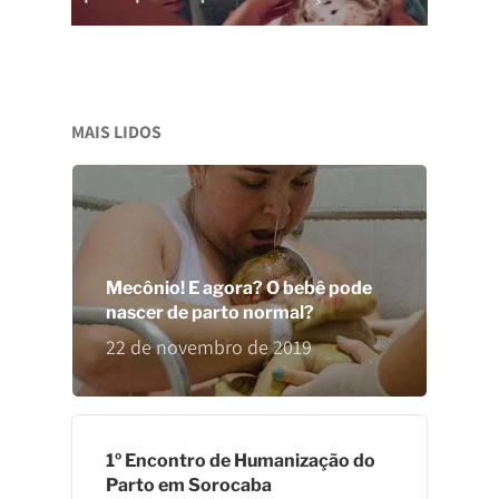
Junte-Se A Nós!
Parto Hospitalar
Espaço
Cursos E Atividades
Agenda De Atividades
Estamos Grávidos
MAIS LIDOS
Blog
Estamos Grávidos
Canal TV ME
Equipe
Contato
Mecônio! E agora? O bebê pode
Política De Privacidad
nascer de parto normal?
22 de novembro de 2019
1º Encontro de Humanização do
Parto em Sorocaba