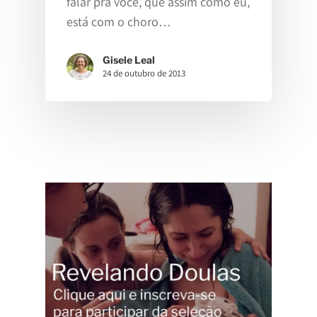
falar pra você, que assim como eu,
está com o choro…
Gisele Leal
24 de outubro de 2013
Home
Sobre
Gisele Leal
Para Gestant
Na Mídia
Consultas
Para Profissi
Pré-Natal
Parto Domiciliar