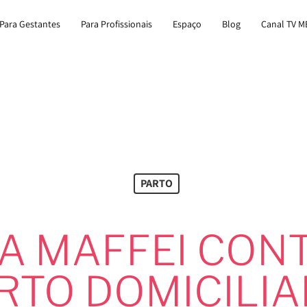
Para Gestantes
Para Profissionais
Espaço
Blog
Canal TV M
PARTO
A MAFFEI CON
ARTO DOMICILIA