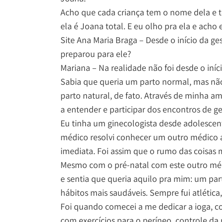
Acho que cada criança tem o nome dela e t
ela é Joana total. E eu olho pra ela e ach
Site Ana Maria Braga – Desde o início da g
preparou para ele?
Mariana – Na realidade não foi desde o iníc
Sabia que queria um parto normal, mas não
parto natural, de fato. Através de minha a
a entender e participar dos encontros de ges
Eu tinha um ginecologista desde adolescen
médico resolvi conhecer um outro médico at
imediata. Foi assim que o rumo das coisas 
Mesmo com o pré-natal com este outro médic
e sentia que queria aquilo pra mim: um par
hábitos mais saudáveis. Sempre fui atlética
Foi quando comecei a me dedicar a ioga, co
com exercícios para o períneo, controle da 