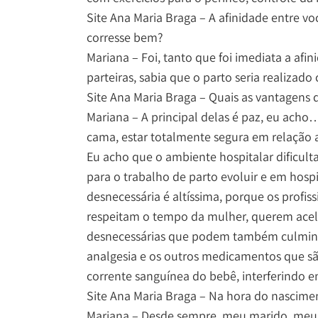
Site Ana Maria Braga – A afinidade entre voc
corresse bem?
Mariana – Foi, tanto que foi imediata a afi
parteiras, sabia que o parto seria realizado
Site Ana Maria Braga – Quais as vantagens 
Mariana – A principal delas é paz, eu acho
cama, estar totalmente segura em relação 
Eu acho que o ambiente hospitalar dificulta
para o trabalho de parto evoluir e em hosp
desnecessária é altíssima, porque os profis
respeitam o tempo da mulher, querem acel
desnecessárias que podem também culminar
analgesia e os outros medicamentos que s
corrente sanguínea do bebê, interferindo e
Site Ana Maria Braga – Na hora do nascime
Mariana – Desde sempre, meu marido, meu e