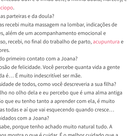
cciopo
.
as parteiras e da doula?
as recebi muita massagem na lombar, indicações de
ões, além de um acompanhamento emocional e
o, recebi, no final do trabalho de parto,
acupuntura
e
ores.
 do primeiro contato com a Joana?
são de felicidade. Você percebe quanta vida a gente
nda é… É muito indescritível ser mãe.
sidade de todos, como você descreveria a sua filha?
olho no olho dela e eu percebo que é uma alma antiga
ão que eu tenho tanto a aprender com ela, é muito
sas todas e aí que vai esquecendo quando cresce…
cuidados com a Joana?
sabe, porque tenho achado muito natural tudo. A
os mostra o que é cuidar. É o melhor cuidado que a