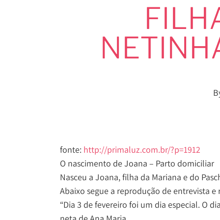
FILH
NETINH
B
fonte:
http://primaluz.com.br/?p=1912
O nascimento de Joana – Parto domiciliar
Nasceu a Joana, filha da Mariana e do Pasc
Hit enter to search or ESC to close
Abaixo segue a reprodução de entrevista e 
“Dia 3 de fevereiro foi um dia especial. O 
neta de Ana Maria.