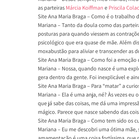
as parteiras
Márcia Koiffman
e
Priscila Cola
Site Ana Maria Braga – Como é o trabalho d
Mariana – Tanto da doula como das parteir
posturas para quando viessem as contraç
psicológico que era quase de mãe. Além diss
moxabustão para aliviar e transcender as d
Site Ana Maria Braga – Como foi a emoção
Mariana – Nossa, quando nasce é uma explo
gera dentro da gente. Foi inexplicável e ai
Site Ana Maria Braga – Para “matar” a curio
Mariana – Ela é uma anja, né? Às vezes eu 
que já sabe das coisas, me dá uma impress
mágico. Parece que nasce sabendo das coi
Site Ana Maria Braga – Como tem sido os 
Mariana – Eu me descobri uma ótima mãe, 
amamentação é uma coisa fortíssima, que n