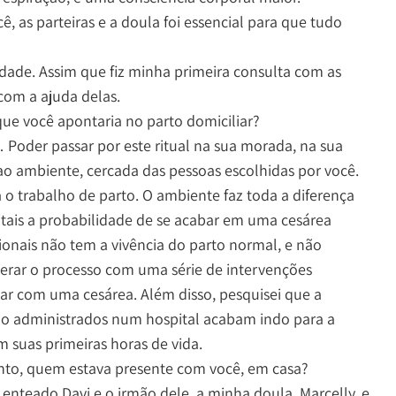
ê, as parteiras e a doula foi essencial para que tudo
nidade. Assim que fiz minha primeira consulta com as
 com a ajuda delas.
que você apontaria no parto domiciliar?
… Poder passar por este ritual na sua morada, na sua
ao ambiente, cercada das pessoas escolhidas por você.
 o trabalho de parto. O ambiente faz toda a diferença
itais a probabilidade de se acabar em uma cesárea
sionais não tem a vivência do parto normal, e não
erar o processo com uma série de intervenções
 com uma cesárea. Além disso, pesquisei que a
ão administrados num hospital acabam indo para a
m suas primeiras horas de vida.
nto, quem estava presente com você, em casa?
nteado Davi e o irmão dele, a minha doula, Marcelly, e