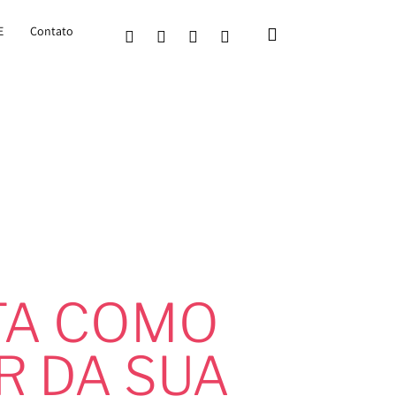
E
Contato
TA COMO
R DA SUA