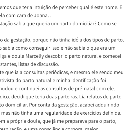
emos que ter a intuição de perceber qual é este nome. E
o ela com cara de Joana…
estação sabia que queria um parto domiciliar? Como se
io da gestação, porque não tinha idéia dos tipos de parto.
 sabia como conseguir isso e não sabia o que era um
miga e doula Marcelly descobri o parto natural e comecei
tantes, listas de discussão.
te que ia a consultas periódicas, e mesmo ele sendo meu
ivista do parto natural e minha identificação foi
mudou e continuei as consultas de pré-natal com ele.
o, decidi que teria duas parteiras. Lia relatos de parto
to domiciliar. Por conta da gestação, acabei adquirindo
, mas não tinha uma regularidade de exercícios definida.
m a própria doula, que já me preparava para o parto,
respiração, e uma consciência corporal maior.