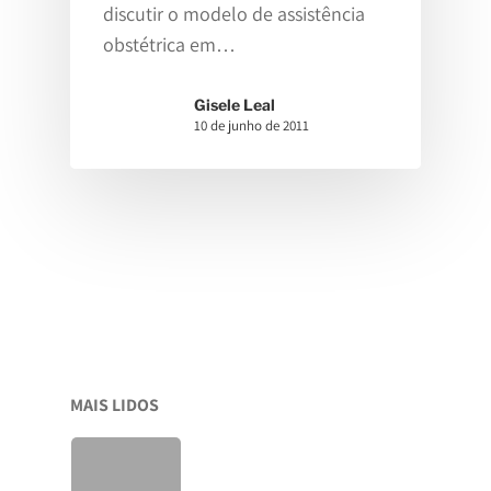
discutir o modelo de assistência
obstétrica em…
Gisele Leal
10 de junho de 2011
Home
Sobre
Para Gestant
Gisele Leal
Na Mídia
Para Profissi
Consultas
Pré-Natal
MAIS LIDOS
Espaço
Parto Domiciliar
Junte-Se A Nós!
Parto Hospitalar
Blog
Agenda De Atividades