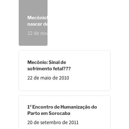
Cursos E Atividades
Estamos Grávidos
Canal TV ME
Estamos Grávidos
Mecônio! E agora? O bebê pode
Equipe
Contato
nascer de parto normal?
22 de novembro de 2019
Política De Privacidad
Mecônio: Sinal de
sofrimento fetal???
22 de maio de 2010
1º Encontro de Humanização do
Parto em Sorocaba
20 de setembro de 2011