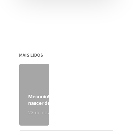
Política De Privacidad
MAIS LIDOS
Mecônio! E agora? O bebê pode
nascer de parto normal?
22 de novembro de 2019