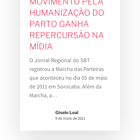
MOVIMENTO PELA
HUMANIZAÇÃO DO
Home
PARTO GANHA
REPERCURSÃO NA
Sobre
MÍDIA
Para Gestant
Gisele Leal
O Jornal Regional do SBT
Na Mídia
Para Profissi
Consultas
registrou a Marcha das Parteiras
que aconteceu no dia 05 de maio
Pré-Natal
de 2011 em Sorocaba. Além da
Espaço
Parto Domiciliar
Junte-Se A Nós!
Marcha, a…
Parto Hospitalar
Blog
Agenda De Atividades
Gisele Leal
Cursos E Atividades
9 de maio de 2011
Estamos Grávidos
Canal TV ME
Estamos Grávidos
Equipe
Contato