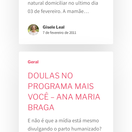
natural domiciliar no ultimo dia
03 de fevereiro. A mamãe…
Sobre
Gisele Leal
Gisele Leal
7 de fevereiro de 2011
Para Gestant
Na Mídia
Consultas
Para Profissi
Pré-Natal
Geral
Parto Domiciliar
DOULAS NO
Junte-Se A Nós!
Parto Hospitalar
PROGRAMA MAIS
Espaço
VOCÊ – ANA MARIA
Cursos E Atividades
Agenda De Atividades
BRAGA
Estamos Grávidos
Blog
Estamos Grávidos
E não é que a mídia está mesmo
Canal TV ME
Equipe
divulgando o parto humanizado?