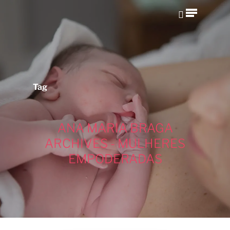
Hit enter to search or ESC to close
Tag
ANA MARIA BRAGA
ARCHIVES - MULHERES
EMPODERADAS