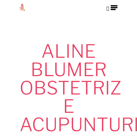
Hit enter to search or ESC to close
ALINE
BLUMER
OBSTETRIZ
E
ACUPUNTUR