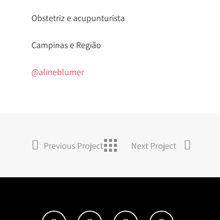
Canal TV ME
Equipe
Obstetriz e acupunturista
Contato
Campinas e Região
Política De Privacidad
@alineblumer
Previous Project
Next Project